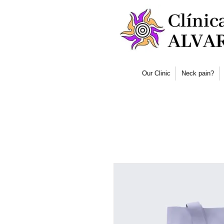
Our Clinic
Neck pain?