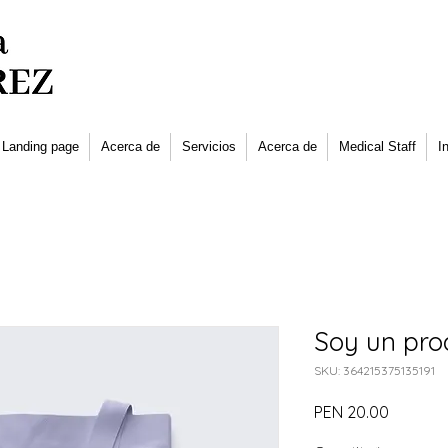
Landing page
Acerca de
Servicios
Acerca de
Medical Staff
I
Soy un pro
SKU: 364215375135191
Price
PEN 20.00