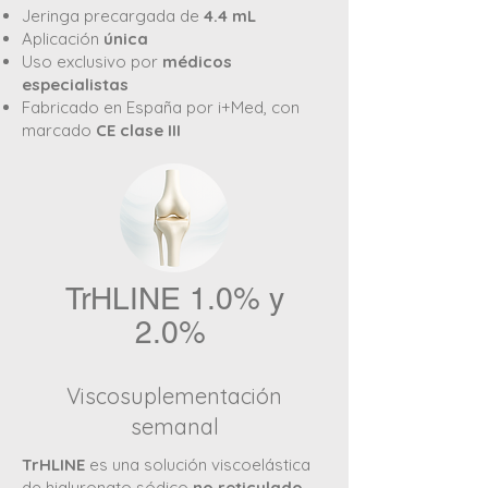
Jeringa precargada de
4.4 mL
Aplicación
única
Uso exclusivo por
médicos
especialistas
Fabricado en España por i+Med, con
marcado
CE clase III
TrHLINE 1.0% y
2.0%
Viscosuplementación
semanal
TrHLINE
es una solución viscoelástica
de hialuronato sódico
no reticulado,