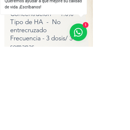
TrHLINE 1.0%
Queremos ayudar a que mejore su calidad
de vida. ¡Escríbanos!
Concentración - 1.0%
Tipo de HA - No
1
entrecruzado
Frecuencia - 3 dosis/ 3
semanas
Volumen - 2 mL
Compra ya